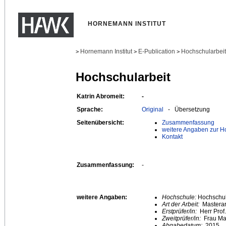
HORNEMANN INSTITUT
Hornemann Institut
E-Publication
Hochschularbei
>
>
>
Hochschularbeit
Katrin Abromeit:
-
Sprache:
Original
- Übersetzung
Seitenübersicht:
Zusammenfassung
weitere Angaben zur H
Kontakt
Zusammenfassung:
-
weitere Angaben:
Hochschule:
Hochschule
Art der Arbeit:
Masterar
Erstprüfer/in:
Herr Prof.
Zweitprüfer/in:
Frau Ma
Abgabedatum:
2015