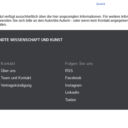
Zurück
ut verfügt ausschließlich über die hier angezeigten Informationen. Für weitere Inf
enden Sie sich bitte an den Autor/die Autorin - oder wenn kein Kontakt angegeben i
äten.
NDTE WISSENSCHAFT UND KUNST
Kontakt
Folgen Sie uns
Über uns
RSS
Team und Kontakt
Facebook
Vertragskündigung
Instagram
LinkedIn
Twitter