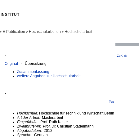
INSTITUT
E-Publication
Hochschularbeiten
Hochschularbeit
>
>
>
-
Zurück
Original
- Übersetzung
Zusammenfassung
weitere Angaben zur Hochschularbeit
-
Top
Hochschule:
Hochschule für Technik und Wirtschaft Berlin
Art der Arbeit:
Masterarbeit
Erstprüfer/in:
Prof. Ruth Keller
Zweitprüfer/in:
Prof. Dr. Christian Stadelmann
Abgabedatum:
2012
Sprache:
German