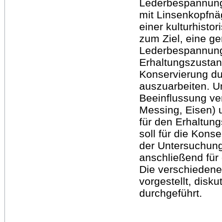
Lederbespannung 
mit Linsenkopfnä
einer kulturhisto
zum Ziel, eine g
Lederbespannung 
Erhaltungszustan
Konservierung d
auszuarbeiten. U
Beeinflussung ve
Messing, Eisen) 
für den Erhaltung
soll für die Kons
der Untersuchun
anschließend für 
Die verschieden
vorgestellt, disk
durchgeführt.