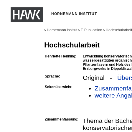
HORNEMANN INSTITUT
Hornemann Institut
E-Publication
Hochschularbei
>
>
>
Hochschularbeit
Henriette Henning:
Entwicklung konservatorische
wassergesättigten organisc
Pflanzenfasern und Holz des 
Erzbergwerks in Dippoldiswa
Sprache:
Original -
Über
Seitenübersicht:
Zusammenfa
weitere Anga
Zusammenfassung:
Thema der Bachelo
konservatorischer