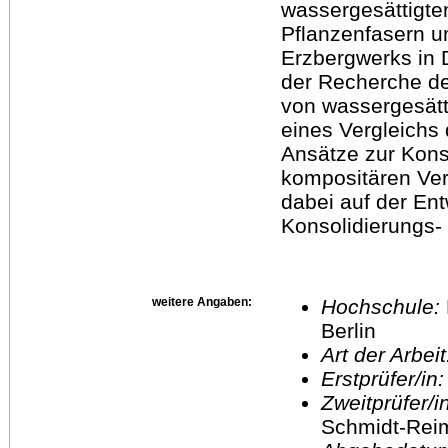
wassergesättigt
Pflanzenfasern un
Erzbergwerks in D
der Recherche d
von wassergesätt
eines Vergleichs
Ansätze zur Kons
kompositären Ver
dabei auf der En
Konsolidierungs-
weitere Angaben:
Hochschule:
Berlin
Art der Arbei
Erstprüfer/in
Zweitprüfer/
Schmidt-Rei