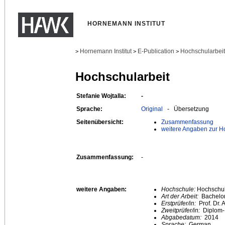
HORNEMANN INSTITUT
Hornemann Institut
E-Publication
Hochschularbei
>
>
>
Hochschularbeit
Stefanie Wojtalla:
-
Sprache:
Original
- Übersetzung
Seitenübersicht:
Zusammenfassung
weitere Angaben zur H
Zusammenfassung:
-
weitere Angaben:
Hochschule:
Hochschule
Art der Arbeit:
Bachelor
Erstprüfer/in:
Prof. Dr.
Zweitprüfer/in:
Diplom-R
Abgabedatum:
2014
Sprache:
German