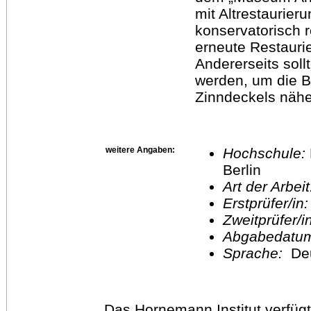
mit Altrestaurier
konservatorisch 
erneute Restauri
Andererseits soll
werden, um die B
Zinndeckels näh
weitere Angaben:
Hochschule:
Berlin
Art der Arbei
Erstprüfer/in
Zweitprüfer/
Abgabedatu
Sprache:
De
Das Hornemann Institut verfügt