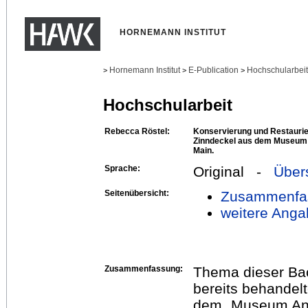
HORNEMANN INSTITUT
Hornemann Institut
E-Publication
Hochschularbei
>
>
>
Hochschularbeit
Rebecca Röstel:
Konservierung und Restaurie
Zinndeckel aus dem Museum 
Main.
Sprache:
Original -
Über
Seitenübersicht:
Zusammenfa
weitere Anga
Zusammenfassung:
Thema dieser Bach
bereits behandel
dem „Museum Ang