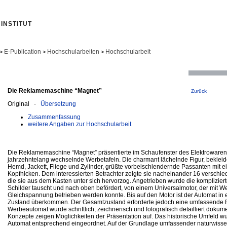
INSTITUT
E-Publication
Hochschularbeiten
Hochschularbeit
>
>
>
Die Reklamemaschine “Magnet”
Zurück
Original -
Übersetzung
Zusammenfassung
weitere Angaben zur Hochschularbeit
Die Reklamemaschine “Magnet” präsentierte im Schaufenster des Elektrowaren
jahrzehntelang wechselnde Werbetafeln. Die charmant lächelnde Figur, bekleid
Hemd, Jackett, Fliege und Zylinder, grüßte vorbeischlendernde Passanten mit e
Kopfnicken. Dem interessierten Betrachter zeigte sie nacheinander 16 versch
die sie aus dem Kasten unter sich hervorzog. Angetrieben wurde die kompliziert
Schilder tauscht und nach oben befördert, von einem Universalmotor, der mit W
Gleichspannung betrieben werden konnte. Bis auf den Motor ist der Automat in 
Zustand überkommen. Der Gesamtzustand erforderte jedoch eine umfassende R
Werbeautomat wurde schriftlich, zeichnerisch und fotografisch detailliert dokum
Konzepte zeigen Möglichkeiten der Präsentation auf. Das historische Umfeld w
Automat entsprechend eingeordnet. Auf der Grundlage umfassender naturwissen