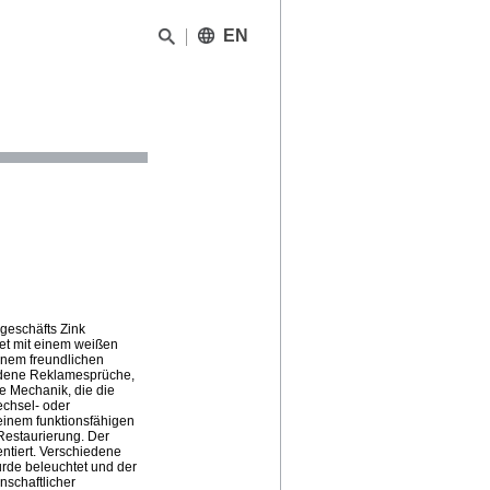
EN
geschäfts Zink
et mit einem weißen
inem freundlichen
iedene Reklamesprüche,
e Mechanik, die die
echsel- oder
einem funktionsfähigen
estaurierung. Der
entiert. Verschiedene
urde beleuchtet und der
schaftlicher