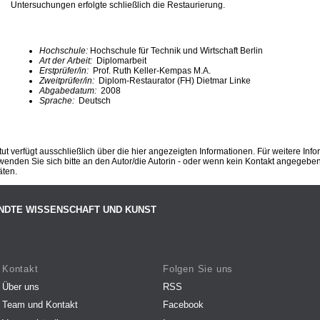
Untersuchungen erfolgte schließlich die Restaurierung.
Hochschule:
Hochschule für Technik und Wirtschaft Berlin
Art der Arbeit:
Diplomarbeit
Erstprüfer/in:
Prof. Ruth Keller-Kempas M.A.
Zweitprüfer/in:
Diplom-Restaurator (FH) Dietmar Linke
Abgabedatum:
2008
Sprache:
Deutsch
ut verfügt ausschließlich über die hier angezeigten Informationen. Für weitere Inf
enden Sie sich bitte an den Autor/die Autorin - oder wenn kein Kontakt angegeben i
äten.
NDTE WISSENSCHAFT UND KUNST
Kontakt
Folgen Sie uns
Über uns
RSS
Team und Kontakt
Facebook