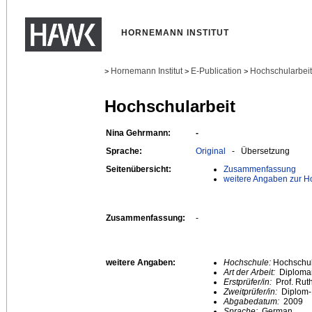
HORNEMANN INSTITUT
Hornemann Institut
E-Publication
Hochschularbei
>
>
>
Hochschularbeit
Nina Gehrmann:
-
Sprache:
Original
- Übersetzung
Seitenübersicht:
Zusammenfassung
weitere Angaben zur H
Zusammenfassung:
-
weitere Angaben:
Hochschule:
Hochschule
Art der Arbeit:
Diplomar
Erstprüfer/in:
Prof. Rut
Zweitprüfer/in:
Diplom-
Abgabedatum:
2009
Sprache:
German