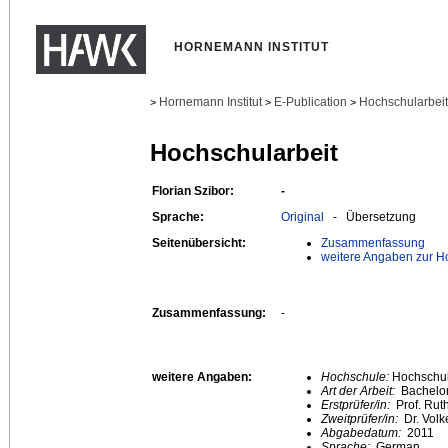
HORNEMANN INSTITUT
Hornemann Institut
E-Publication
Hochschularbei
>
>
>
Hochschularbeit
Florian Szibor:
-
Sprache:
Original
- Übersetzung
Seitenübersicht:
Zusammenfassung
weitere Angaben zur H
Zusammenfassung:
-
weitere Angaben:
Hochschule:
Hochschule
Art der Arbeit:
Bachelor
Erstprüfer/in:
Prof. Ruth
Zweitprüfer/in:
Dr. Volk
Abgabedatum:
2011
Sprache:
German