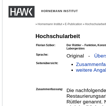
HORNEMANN INSTITUT
Hornemann Institut
E-Publication
Hochschularbei
>
>
>
Hochschularbeit
Florian Szibor:
Der Rüttler – Funktion, Konst
Laborgerätes
Sprache:
Original -
Über
Seitenübersicht:
Zusammenfa
weitere Anga
Zusammenfassung:
Die nachfolgende
Restaurierungsar
Rüttler genannt.