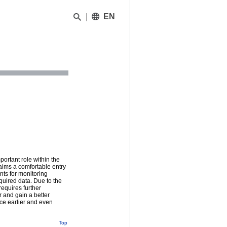
EN
portant role within the
 aims a comfortable entry
nts for monitoring
quired data. Due to the
equires further
r and gain a better
nce earlier and even
Top