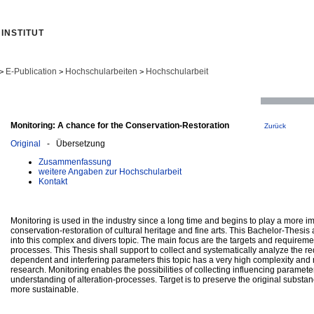
INSTITUT
E-Publication
Hochschularbeiten
Hochschularbeit
>
>
>
Monitoring: A chance for the Conservation-Restoration
Zurück
Original
- Übersetzung
Zusammenfassung
weitere Angaben zur Hochschularbeit
Kontakt
Monitoring is used in the industry since a long time and begins to play a more im
conservation-restoration of cultural heritage and fine arts. This Bachelor-Thesis
into this complex and divers topic. The main focus are the targets and requireme
processes. This Thesis shall support to collect and systematically analyze the re
dependent and interfering parameters this topic has a very high complexity and r
research. Monitoring enables the possibilities of collecting influencing paramete
understanding of alteration-processes. Target is to preserve the original substa
more sustainable.