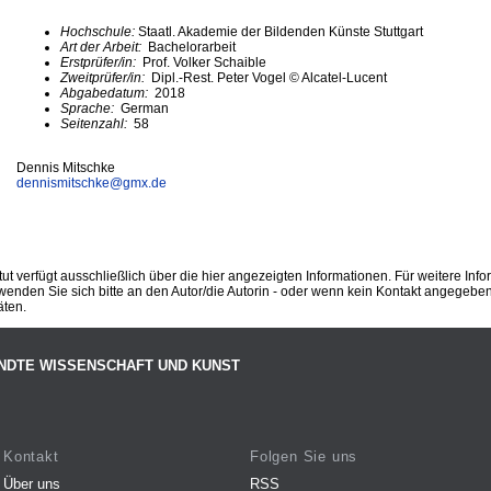
Hochschule:
Staatl. Akademie der Bildenden Künste Stuttgart
Art der Arbeit:
Bachelorarbeit
Erstprüfer/in:
Prof. Volker Schaible
Zweitprüfer/in:
Dipl.-Rest. Peter Vogel © Alcatel-Lucent
Abgabedatum:
2018
Sprache:
German
Seitenzahl:
58
Dennis Mitschke
dennismitschke@
gmx.de
ut verfügt ausschließlich über die hier angezeigten Informationen. Für weitere Inf
enden Sie sich bitte an den Autor/die Autorin - oder wenn kein Kontakt angegeben i
äten.
NDTE WISSENSCHAFT UND KUNST
Kontakt
Folgen Sie uns
Über uns
RSS