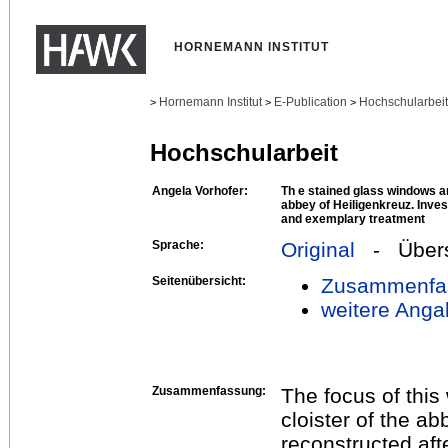
HORNEMANN INSTITUT
Hornemann Institut
E-Publication
Hochschularbei
>
>
>
Hochschularbeit
Angela Vorhofer:
Th e stained glass windows ar
abbey of Heiligenkreuz. Inves
and exemplary treatment
Sprache:
Original
- Übers
Seitenübersicht:
Zusammenfa
weitere Anga
Zusammenfassung:
The focus of this
cloister of the a
reconstructed aft