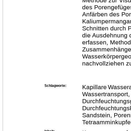
Methode zur Visu
des Porengefüges 
Anfärben des Por
Kaliumpermangan
Schnitten durch P
die Ausdehnung 
erfassen, Method
Zusammenhänge 
Wasserkörpergeom
nachvollziehen z
Schlagworte:
Kapillare Wasser
Wassertransport,
Durchfeuchtungs
Durchfeuchtungsk
Sandstein, Pore
Tetraamminkupfer