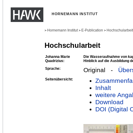
HORNEMANN INSTITUT
Hornemann Institut
E-Publication
Hochschularbei
>
>
>
Hochschularbeit
Johanna Marie
Die Wasseraufnahme von kapi
Quadrizius:
Hinblick auf die Ausbildung d
Sprache:
Original -
Über
Seitenübersicht:
Zusammenfa
Inhalt
weitere Anga
Download
DOI (Digital O