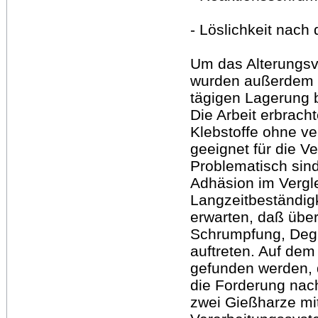
- Löslichkeit nach
Um das Alterungsv
wurden außerdem Fe
tägigen Lagerung b
Die Arbeit erbrac
Klebstoffe ohne ve
geeignet für die V
Problematisch sind
Adhäsion im Vergl
Langzeitbeständigke
erwarten, daß übe
Schrumpfung, Degra
auftreten. Auf de
gefunden werden, d
die Forderung nach
zwei Gießharze mi