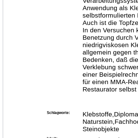
Verarbeitungssyste
Anwendung als Kleb
selbstformulierten
Auch ist die Topfze
In den Versuchen k
Benetzung durch V
niedrigviskosen Kl
allgemein gegen t
Bedenken, daß die
Verklebung schwere
einer Beispielrech
für einen MMA-Rea
Restaurator selbst
Schlagworte:
Klebstoffe,Diploma
Naturstein,Fachho
Steinobjekte