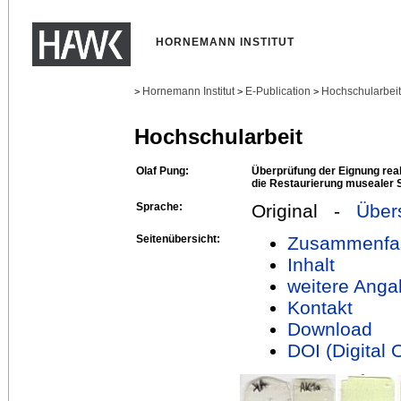
HORNEMANN INSTITUT
Hornemann Institut
E-Publication
Hochschularbei
>
>
>
Hochschularbeit
Olaf Pung:
Überprüfung der Eignung reak
die Restaurierung musealer S
Sprache:
Original -
Über
Seitenübersicht:
Zusammenfa
Inhalt
weitere Anga
Kontakt
Download
DOI (Digital O