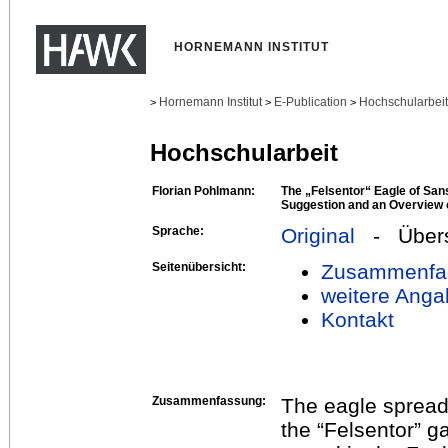
HORNEMANN INSTITUT
Hornemann Institut
E-Publication
Hochschularbei
>
>
>
Hochschularbeit
Florian Pohlmann:
The „Felsentor“ Eagle of San
Suggestion and an Overview 
Sprache:
Original
- Übers
Seitenübersicht:
Zusammenfa
weitere Anga
Kontakt
Zusammenfassung:
The eagle spread
the “Felsentor” g