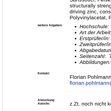
structurally stren
driving zinc, cons
Polyvinylacetat, 
weitere Angaben:
Hochschule:
Art der Arbei
Erstprüfer/in
Zweitprüfer/
Abgabedatu
Seitenzahl:
Abbildungen
Kontakt:
Florian Pohlman
florian.pohlman
Anmerkung
z.Zt. noch nicht k
Autor/in: