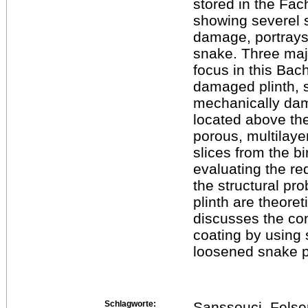
stored in the Fa
showing severel s
damage, portrays
snake. Three maj
focus in this Bac
damaged plinth, 
mechanically dam
located above the 
porous, multilaye
slices from the b
evaluating the re
the structural pr
plinth are theore
discusses the con
coating by using 
loosened snake p
Schlagworte:
Sanssouci, Felse