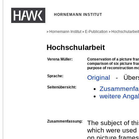
HORNEMANN INSTITUT
Hornemann Institut
E-Publication
Hochschularbei
>
>
>
Hochschularbeit
Verena Müller:
Conservation of a picture fra
comparison of six picture fra
purpose of reconstruction m
Sprache:
Original
- Übers
Seitenübersicht:
Zusammenfa
weitere Anga
Zusammenfassung:
The subject of th
which were used 
on picture frames 