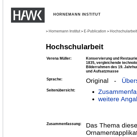
HORNEMANN INSTITUT
Hornemann Institut
E-Publication
Hochschularbei
>
>
>
Hochschularbeit
Verena Müller:
Konservierung und Restaur
1835, vergleichende technol
Bilderrahmen des 19. Jahrhun
und Aufsatzmasse
Sprache:
Original -
Über
Seitenübersicht:
Zusammenfa
weitere Anga
Zusammenfassung:
Das Thema dieser
Ornamentapplikat