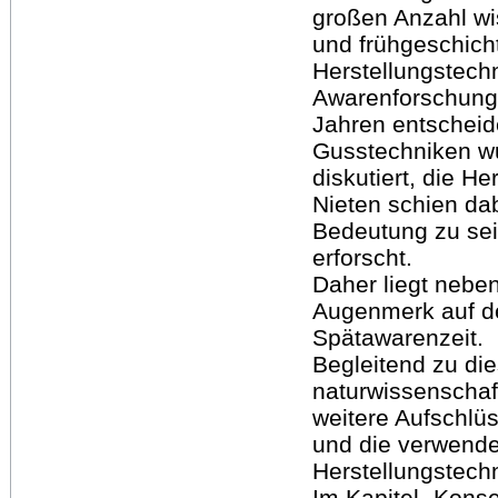
großen Anzahl wis
und frühgeschich
Herstellungstech
Awarenforschung 
Jahren entscheid
Gusstechniken w
diskutiert, die H
Nieten schien dab
Bedeutung zu sei
erforscht.
Daher liegt nebe
Augenmerk auf de
Spätawarenzeit.
Begleitend zu di
naturwissenschaft
weitere Aufschlü
und die verwend
Herstellungstech
Im Kapitel „Kons