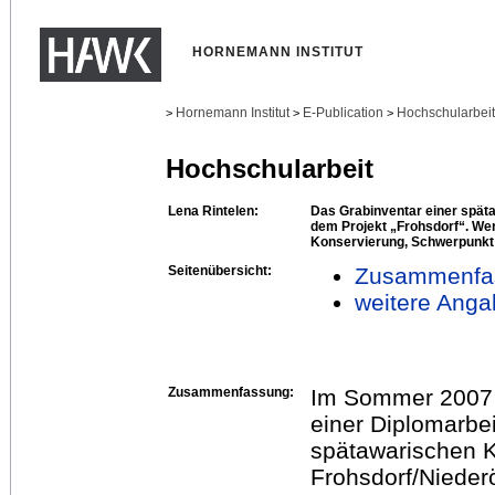
HORNEMANN INSTITUT
Hornemann Institut
E-Publication
Hochschularbei
>
>
>
Hochschularbeit
Lena Rintelen:
Das Grabinventar einer spät
dem Projekt „Frohsdorf“. W
Konservierung, Schwerpunkt 
Seitenübersicht:
Zusammenfa
weitere Anga
Zusammenfassung:
Im Sommer 2007 e
einer Diplomarbei
spätawarischen K
Frohsdorf/Nieder