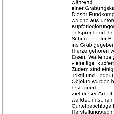
während
einer Grabungsk
Dieser Fundkompl
welche aus unter
Kupferlegierungen
entsprechend ihre
Schmuck oder Be
ins Grab gegebe
Hierzu gehören 
Eisen, Waffenbei
vielteilige, kupfer
Zudem sind einig
Textil und Lede
Objekte wurden b
restauriert.
Ziel dieser Arbei
werktechnischen 
Gürtelbeschläge
Herstellungstechn