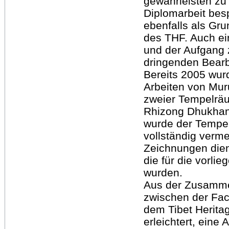
gewährleisten zu
Diplomarbeit bes
ebenfalls als Gru
des THF. Auch e
und der Aufgang
dringenden Bearb
Bereits 2005 wur
Arbeiten von Mur
zweier Tempelräu
Rhizong Dhukhang
wurde der Tempel
vollständig verm
Zeichnungen dien
die für die vorlie
wurden.
Aus der Zusamme
zwischen der Fac
dem Tibet Herita
erleichtert, eine