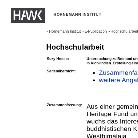
HORNEMANN INSTITUT
Hornemann Institut
E-Publication
Hochschularbei
>
>
>
Hochschularbeit
Suzy Hesse:
Untersuchung zu Bestand un
in Alchi/Indien. Erstellung 
Seitenübersicht:
Zusammenfa
weitere Anga
Zusammenfassung:
Aus einer gemei
Heritage Fund un
wuchs das Interes
buddhistischen K
Westhimalaja.