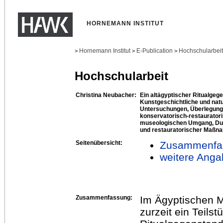
HORNEMANN INSTITUT
Hornemann Institut
E-Publication
Hochschularbei
>
>
>
Hochschularbeit
Christina Neubacher:
Ein altägyptischer Ritualgege
Kunstgeschichtliche und nat
Untersuchungen, Überlegung
konservatorisch‐restaurator
museologischen Umgang, Dur
und restauratorischer Maßn
Seitenübersicht:
Zusammenfa
weitere Anga
Zusammenfassung:
Im Ägyptischen M
zurzeit ein Teils