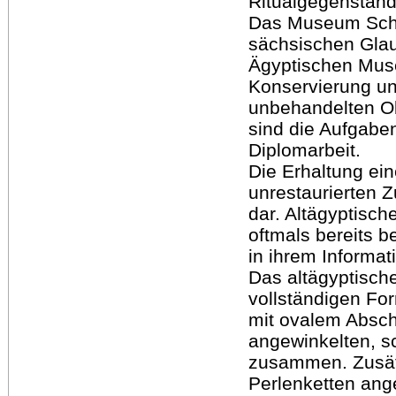
Ritualgegenstand
Das Museum Schl
sächsischen Glau
Ägyptischen Muse
Konservierung un
unbehandelten O
sind die Aufgabe
Diplomarbeit.
Die Erhaltung ein
unrestaurierten Z
dar. Altägyptisch
oftmals bereits b
in ihrem Informat
Das altägyptische
vollständigen For
mit ovalem Absch
angewinkelten, sc
zusammen. Zusät
Perlenketten ang