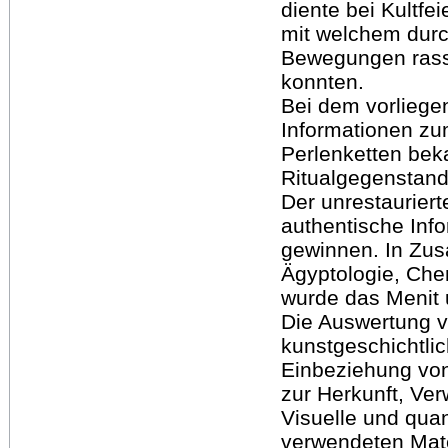
diente bei Kultfe
mit welchem dur
Bewegungen rass
konnten.
Bei dem vorliege
Informationen zu
Perlenketten beka
Ritualgegenstande
Der unrestaurier
authentische Inf
gewinnen. In Zus
Ägyptologie, Che
wurde das Menit 
Die Auswertung v
kunstgeschichtli
Einbeziehung von
zur Herkunft, Ve
Visuelle und quan
verwendeten Mater