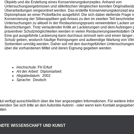
Objekts und die Erstellung eines Konservierungskonzeptes. Anhand von
Untersuchungsergebnissen und stilkritischen Vergleichen konnten Originalbes
Überarbeitungen eingeordnet werden. Das erstellte Konservierungskonzept w
Diplomphase an einer Probefläche ausgeführt. Die sich dabei stellende Frage 
Konservierung der Silberappliken gab Anlass zu den im zweiten Tell beschrieb
Untersuchungen zu aktuell in der Restaurierungspraxis verwendeten Lacken u
Beschichtungen. Trotz verlautender Kritik an Lackierungen und dem Aufzeigen p
präventiver Schutzmöglichkeiten werden in vielen Restaurierungswerkstatten Obj
Eine gut ausgeführte Lackierung kann durchaus sinnvoll sein und einen Iänger
Schutz geben, wodurch häufige Reinigungen und aufwendige Wartung von Vitr
Sorbentien unnötig werden. Daher soll mit den durchgeführten Untersuchungen
über die vorhandenen Mittel und deren Eignung gegeben werden.
Hochschule:
FH Erfurt
Art der Arbeit:
Diplomarbeit
Abgabedatum:
2002
Sprache:
Deutsch
ut verfügt ausschließlich über die hier angezeigten Informationen. Für weitere Inf
enden Sie sich bitte an den Autor/die Autorin - oder wenn kein Kontakt angegeben i
äten.
NDTE WISSENSCHAFT UND KUNST