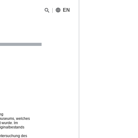
EN
ang
museums, welches
t wurde. lm
riginalbestands
Untersuchung des