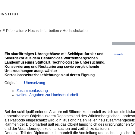
INSTITUT
E-Publication
Hochschularbeiten
Hochschularbeit
>
>
>
Ein altarförmiges Uhrengehäuse mit Schildpattfurnier und
Zurück
Silberdekor aus dem Bestand des Württembergischen
Landesmuseums Stuttgart. Technologische Untersuchung,
Konservierung und Restaurierung sowie vergleichende
Untersuchungen ausgewählter
Korrosionsschutzbeschichtungen auf deren Eignung
Original -
Übersetzung
Zusammenfassung
weitere Angaben zur Hochschularbeit
Bei der schildpattfurnierten Altaruhr mit Silberdekor handelt es sich um ein bisl
unbearbeitetes Objekt aus dem Depotbestand des Württembergischen Landes
als Pasticcio eingeschätzt wird, d.h. aus originalen Teilen neu zusammengesetz
Rahmen der Diplomarbeit galt es, das Objekt hinsichtlich des ursprünglichen O
und der Veränderungen zu untersuchen und zeitlich zu datieren.
Der erste Teil der Diplomarbeit behandelt die Vorstellung und technologische 