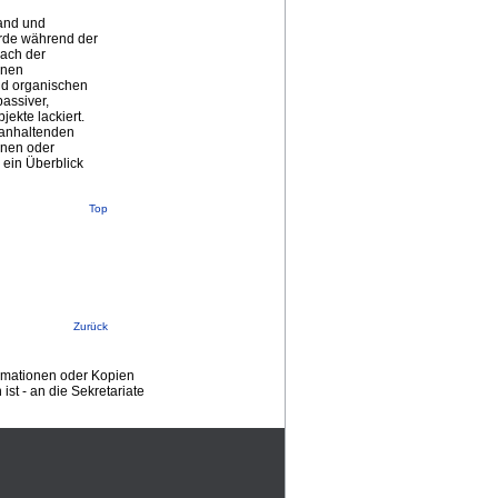
tand und
urde während der
nach der
enen
nd organischen
assiver,
ekte lackiert.
 anhaltenden
inen oder
 ein Überblick
Top
Zurück
ormationen oder Kopien
st - an die Sekretariate