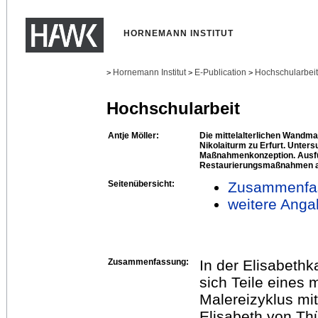
HORNEMANN INSTITUT
Hornemann Institut
E-Publication
Hochschularbei
>
>
>
Hochschularbeit
Antje Möller:
Die mittelalterlichen Wandma
Nikolaiturm zu Erfurt. Unter
Maßnahmenkonzeption. Ausfü
Restaurierungsmaßnahmen an
Seitenübersicht:
Zusammenfa
weitere Anga
Zusammenfassung:
In der Elisabethk
sich Teile eines m
Malereizyklus mi
Elisabeth von Thü