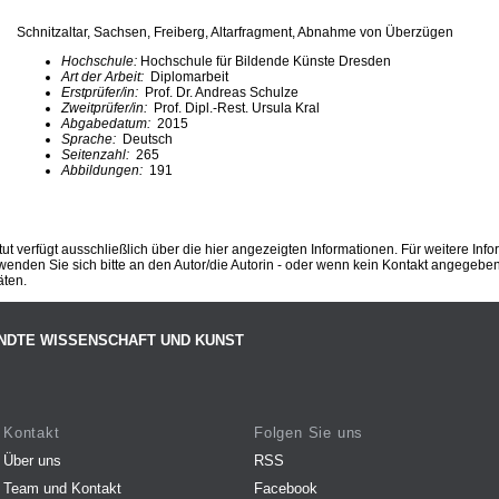
Schnitzaltar, Sachsen, Freiberg, Altarfragment, Abnahme von Überzügen
Hochschule:
Hochschule für Bildende Künste Dresden
Art der Arbeit:
Diplomarbeit
Erstprüfer/in:
Prof. Dr. Andreas Schulze
Zweitprüfer/in:
Prof. Dipl.-Rest. Ursula Kral
Abgabedatum:
2015
Sprache:
Deutsch
Seitenzahl:
265
Abbildungen:
191
ut verfügt ausschließlich über die hier angezeigten Informationen. Für weitere Inf
enden Sie sich bitte an den Autor/die Autorin - oder wenn kein Kontakt angegeben i
äten.
NDTE WISSENSCHAFT UND KUNST
Kontakt
Folgen Sie uns
Über uns
RSS
Team und Kontakt
Facebook