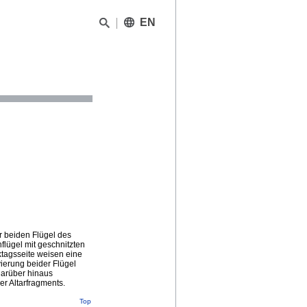
EN
r beiden Flügel des
lügel mit geschnitzten
ktagsseite weisen eine
ierung beider Flügel
arüber hinaus
er Altarfragments.
Top