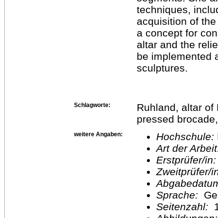
techniques, includ
acquisition of th
a concept for con
altar and the rel
be implemented at
sculptures.
Schlagworte:
Ruhland, altar of
pressed brocade, 
weitere Angaben:
Hochschule:
Art der Arbei
Erstprüfer/in
Zweitprüfer/
Abgabedatu
Sprache:
Ge
Seitenzahl:
1