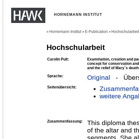
HORNEMANN INSTITUT
Hornemann Institut
E-Publication
Hochschularbei
>
>
>
Hochschularbeit
Carolin Pult:
Examination, creation and par
concept for conservation and 
and the relief of Mary´s deat
Sprache:
Original
- Übers
Seitenübersicht:
Zusammenfa
weitere Anga
Zusammenfassung:
This diploma thes
of the altar and t
segments. She als