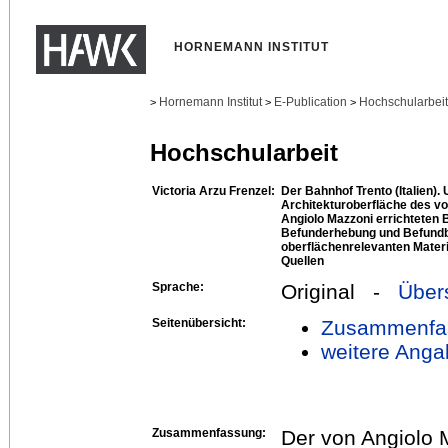
HORNEMANN INSTITUT
Hornemann Institut
E-Publication
Hochschularbei
>
>
>
Hochschularbeit
Victoria Arzu Frenzel:
Der Bahnhof Trento (Italien)
Architekturoberfläche des v
Angiolo Mazzoni errichteten 
Befunderhebung und Befund
oberflächenrelevanten Materi
Quellen
Sprache:
Original -
Über
Seitenübersicht:
Zusammenfa
weitere Anga
Zusammenfassung:
Der von Angiolo 