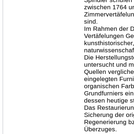
zwischen 1764 un
Zimmervertäfelung
sind.
Im Rahmen der Di
Vertäfelungen G
kunsthistorischer
naturwissenschaf
Die Herstellungs
untersucht und m
Quellen verglich
eingelegten Furn
organischen Farb
Grundfurniers ein
dessen heutige s
Das Restaurierun
Sicherung der ori
Regenerierung bz
Überzuges.