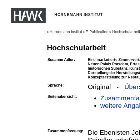
HORNEMANN INSTITUT
Hornemann Institut
E-Publication
Hochschularbei
>
>
>
Hochschularbeit
Susanne Adler:
Eine marketierte Zimmervert
Neuen Palais Potsdam, Erfa
historischen Substanz, Kunst
Darstellung der Herstellungs
Konzepterstellung zur Restau
Sprache:
Original -
Über
Seitenübersicht:
Zusammenfa
weitere Anga
Zusammenfassung:
Die Ebenisten Jo
Spindler schufen 