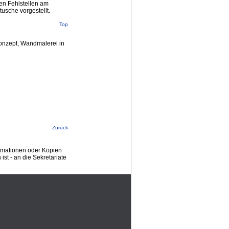
en Fehlstellen am
usche vorgestellt.
Top
onzept, Wandmalerei in
Zurück
ormationen oder Kopien
st - an die Sekretariate