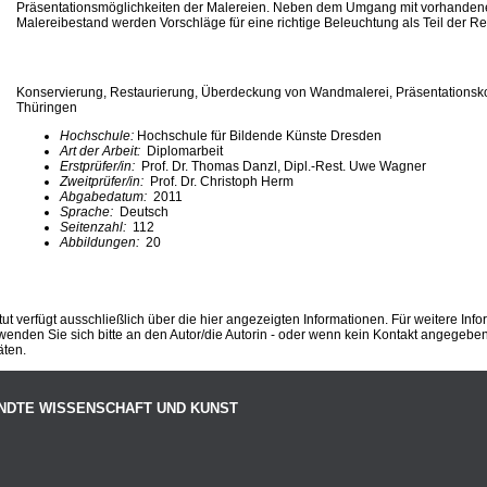
Präsentationsmöglichkeiten der Malereien. Neben dem Umgang mit vorhanden
Malereibestand werden Vorschläge für eine richtige Beleuchtung als Teil der Ret
Konservierung, Restaurierung, Überdeckung von Wandmalerei, Präsentationsk
Thüringen
Hochschule:
Hochschule für Bildende Künste Dresden
Art der Arbeit:
Diplomarbeit
Erstprüfer/in:
Prof. Dr. Thomas Danzl, Dipl.-Rest. Uwe Wagner
Zweitprüfer/in:
Prof. Dr. Christoph Herm
Abgabedatum:
2011
Sprache:
Deutsch
Seitenzahl:
112
Abbildungen:
20
ut verfügt ausschließlich über die hier angezeigten Informationen. Für weitere Inf
enden Sie sich bitte an den Autor/die Autorin - oder wenn kein Kontakt angegeben i
äten.
NDTE WISSENSCHAFT UND KUNST