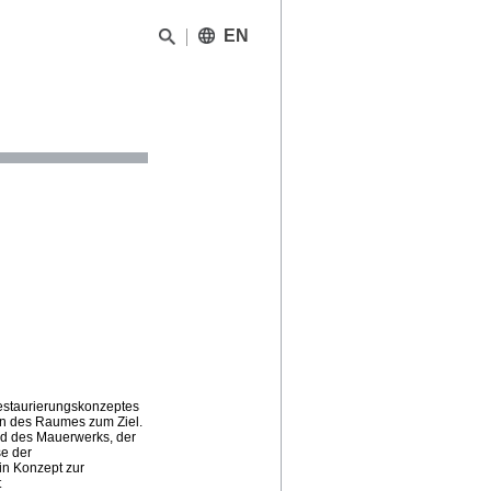
EN
Restaurierungskonzeptes
ion des Raumes zum Ziel.
nd des Mauerwerks, der
se der
n Konzept zur
t