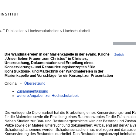
INSTITUT
E-Publication
Hochschularbeiten
Hochschularbeit
>
>
>
Die Wandmalereien in der Marienkapelle in der evang. Kirche
Zurück
„Unser lieben Frauen zum Christus“ in Christes,
Untersuchung, Dokumentation und Erstellung eines
Konservierungs- und Restaurierungskonzeptes / Die
Konstruktions-, und Maltechnik der Wandmalereien in der
Marienkapelle und Vorschläge für ein Konzept zur Präsentation
Original -
Übersetzung
Zusammenfassung
weitere Angaben zur Hochschularbeit
Die vorliegende Diplomarbeit hat die Erarbeitung eines Konservierungs- und 
für die Malereien sowie die Erstellung eines Raumkonzeptes für die Präsentat
Neben Studien zur Bau- und Restauriergeschichte wird der Bestand und Zusta
Putze sowie der Malerei untersucht und dokumentiert. Aufbauend auf der Analy
Schadensphänomene werden Schadensursachen nachvollzogen und daraus ei
Konservierung des Bestandes erarbeitet. Das Restaurierungskonzept beinhalte