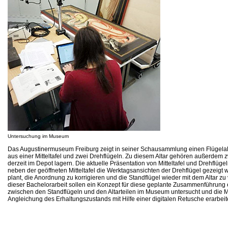
Untersuchung im Museum
Das Augustinermuseum Freiburg zeigt in seiner Schausammlung einen Flügelal
aus einer Mitteltafel und zwei Drehflügeln. Zu diesem Altar gehören außerdem z
derzeit im Depot lagern. Die aktuelle Präsentation von Mitteltafel und Drehflügeln
neben der geöffneten Mitteltafel die Werktagsansichten der Drehflügel gezeig
plant, die Anordnung zu korrigieren und die Standflügel wieder mit dem Altar zu
dieser Bachelorarbeit sollen ein Konzept für diese geplante Zusammenführung e
zwischen den Standflügeln und den Altarteilen im Museum untersucht und die M
Angleichung des Erhaltungszustands mit Hilfe einer digitalen Retusche erarbeit