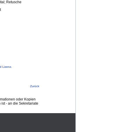
tal; Retusche
t
d Lizenz
.
Zurück
ormationen oder Kopien
st - an die Sekretariate