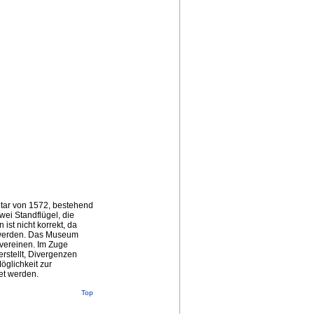
tar von 1572, bestehend
wei Standflügel, die
 ist nicht korrekt, da
t werden. Das Museum
 vereinen. Im Zuge
rstellt, Divergenzen
öglichkeit zur
et werden.
Top