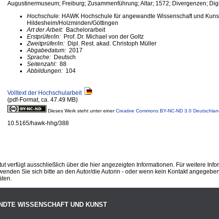
Augustinermuseum; Freiburg; Zusammenführung; Altar; 1572; Divergenzen; Digi
Hochschule:
HAWK Hochschule für angewandte Wissenschaft und Kuns
Hildesheim/Holzminden/Göttingen
Art der Arbeit:
Bachelorarbeit
Erstprüfer/in:
Prof. Dr. Michael von der Goltz
Zweitprüfer/in:
Dipl. Rest. akad. Christoph Müller
Abgabedatum:
2017
Sprache:
Deutsch
Seitenzahl:
88
Abbildungen:
104
Volltext der Hochschularbeit
(pdf-Format, ca. 47.49 MB)
Dieses Werk steht unter einer
Creative Commons BY-NC-ND 3.0 Deutschlan
10.5165/hawk-hhg/388
ut verfügt ausschließlich über die hier angezeigten Informationen. Für weitere Inf
enden Sie sich bitte an den Autor/die Autorin - oder wenn kein Kontakt angegeben i
äten.
NDTE WISSENSCHAFT UND KUNST