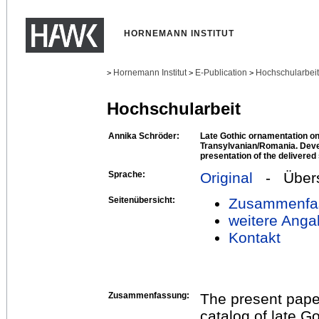
HORNEMANN INSTITUT
Hornemann Institut
E-Publication
Hochschularbei
>
>
>
Hochschularbeit
Annika Schröder:
Late Gothic ornamentation on 
Transylvanian/Romania. Devel
presentation of the delivered
Sprache:
Original
- Übers
Seitenübersicht:
Zusammenfa
weitere Anga
Kontakt
Zusammenfassung:
The present pape
catalog of late G