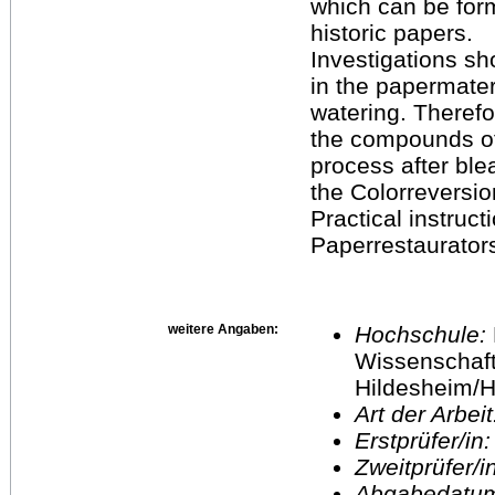
which can be form
historic papers.
Investigations s
in the papermateri
watering. Theref
the compounds of 
process after ble
the Colorreversio
Practical instruc
Paperrestaurators
weitere Angaben:
Hochschule:
Wissenschaft
Hildesheim/H
Art der Arbei
Erstprüfer/in
Zweitprüfer/
Abgabedatu