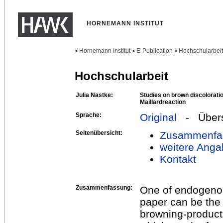
HORNEMANN INSTITUT
Hornemann Institut
E-Publication
Hochschularbei
>
>
>
Hochschularbeit
Julia Nastke:
Studies on brown discoloratio
Maillardreaction
Sprache:
Original
- Übers
Seitenübersicht:
Zusammenfa
weitere Anga
Kontakt
Zusammenfassung:
One of endogeno
paper can be the 
browning-product