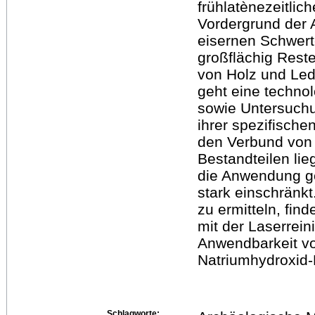
frühlatènezeitli
Vordergrund der A
eisernen Schwert
großflächig Reste
von Holz und Led
geht eine techno
sowie Untersuch
ihrer spezifisc
den Verbund von 
Bestandteilen lie
die Anwendung g
stark einschränk
zu ermitteln, fin
mit der Laserrein
Anwendbarkeit v
Natriumhydroxid-
Schlagworte: