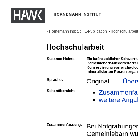
HORNEMANN INSTITUT
Hornemann Institut
E-Publication
Hochschularbei
>
>
>
Hochschularbeit
Susanne Heimel:
Ein latènezeitlicher Schwertf
Gemeinlebarn/Niederösterre
Konservierung von archäolog
mineralisierten Resten organ
Sprache:
Original -
Über
Seitenübersicht:
Zusammenfa
weitere Anga
Zusammenfassung:
Bei Notgrabungen
Gemeinlebarn wur