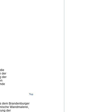
 die
h der
g der
en
ände
Top
us dem Brandenburger
nische Wandmalerei,
ung der