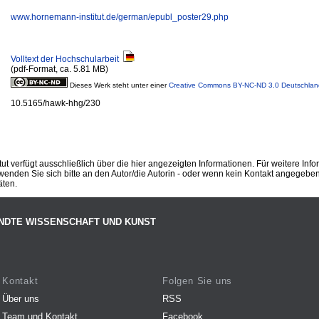
www.hornemann-institut.de/german/epubl_poster29.php
Volltext der Hochschularbeit
(pdf-Format, ca. 5.81 MB)
Dieses Werk steht unter einer
Creative Commons BY-NC-ND 3.0 Deutschlan
10.5165/hawk-hhg/230
ut verfügt ausschließlich über die hier angezeigten Informationen. Für weitere Inf
enden Sie sich bitte an den Autor/die Autorin - oder wenn kein Kontakt angegeben i
äten.
NDTE WISSENSCHAFT UND KUNST
Kontakt
Folgen Sie uns
Über uns
RSS
Team und Kontakt
Facebook