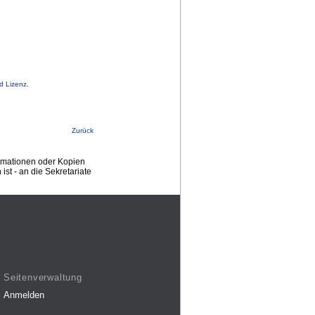
d Lizenz
.
Zurück
ormationen oder Kopien
st - an die Sekretariate
Seitenverwaltung
Anmelden