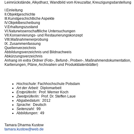
Leimrückstände, Alkydharz, Wandbild vom Kreuzaltar, Kreuzigungsdarstellung
I.Einleitung
II.Objektgeschichte
III.Kunstgeschichtliche Aspekte
IV.Objektbescheibung
V.Erhaltungszustand
VI.Naturwissenschaftlliche Untersuchungen
VII.Konservierungs- und Restaurierungskonzept
VIII.Maßnahmenerprobung
IX. Zusammenfassung
Quellenverzeichnis
Abbildungsverzeichnis und Bildnachweis
Abkürzungsverzeichnis
Anhang im extra Ordner (Foto-, Befund-, Proben-, Maßnahmendokumentation,
Kartierungen, Pläne, Archivalien und Produktdatenblätter)
Hochschule:
Fachhochschule Potsdam
Art der Arbeit:
Diplomarbeit
Erstprüfer/in:
Prof. Werner Koch
Zweitprüfer/in:
Prof. Dr. Steffen Laue
Abgabedatum:
2012
Sprache:
Deutsch
Seitenzahl:
99
Abbildungen:
49
Tamara Dharma Kustow
tamara.kustow@
web.de