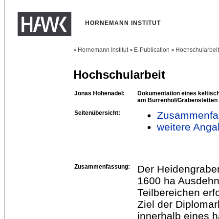
HORNEMANN INSTITUT
Hornemann Institut
E-Publication
Hochschularbei
>
>
>
Hochschularbeit
Jonas Hohenadel:
Dokumentation eines keltis
am Burrenhof/Grabenstetten
Seitenübersicht:
Zusammenfa
weitere Anga
Zusammenfassung:
Der Heidengraben
1600 ha Ausdehnu
Teilbereichen erfo
Ziel der Diplomar
innerhalb eines h