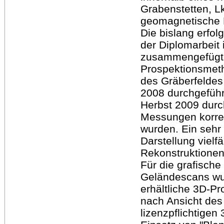
Grabenstetten, L
geomagnetische P
Die bislang erfo
der Diplomarbeit
zusammengefügt.
Prospektionsmeth
des Gräberfeldes 
2008 durchgefüh
Herbst 2009 durc
Messungen korrel
wurden. Ein sehr 
Darstellung viel
Rekonstruktionen 
Für die grafisch
Geländescans wur
erhältliche 3D-Pr
nach Ansicht des
lizenzpflichtige