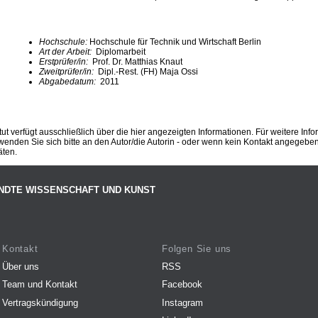
Hochschule:
Hochschule für Technik und Wirtschaft Berlin
Art der Arbeit:
Diplomarbeit
Erstprüfer/in:
Prof. Dr. Matthias Knaut
Zweitprüfer/in:
Dipl.-Rest. (FH) Maja Ossi
Abgabedatum:
2011
ut verfügt ausschließlich über die hier angezeigten Informationen. Für weitere Inf
enden Sie sich bitte an den Autor/die Autorin - oder wenn kein Kontakt angegeben i
äten.
NDTE WISSENSCHAFT UND KUNST
Kontakt
Folgen Sie uns
Über uns
RSS
Team und Kontakt
Facebook
Vertragskündigung
Instagram