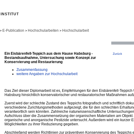
INSTITUT
E-Publication
Hochschularbeiten
Hochschularbeit
>
>
>
:
Ein Eisbärenfell-Teppich aus dem Hause Habsburg -
Zurück
Bestandsaufnahme, Untersuchung sowie Konzept zur
Konservierung und Restaurierung
Zusammenfassung
weitere Angaben zur Hochschularbeit
Das Ziel dieser Diplomarbeit ist es, Empfehlungen für den Eisbärenfell-Teppi
Habsburg hinsichtlich konservatorischer und restauratorischer Maßnahmen aufz
Zuerst wird der schlechte Zustand des Teppichs fotografisch und schriftlich do
verschiedene Zurichtungsmethoden aufgezeigt, die für den schlechten Erhaltu
verantwortlich sein könnten. Zahlreiche naturwissenschaftliche Untersuchung
Aufschluss über die Zusammensetzung der organischen Materialien am Objekt. 
organische und anorganische Pestizide untersucht. Außerdem wird ein kurzer Ei
Möglichkeiten zu ihrer Reduzierung gegeben.
Abschließend werden Richtlinien zur präventiven Konservierung des Teppichs er