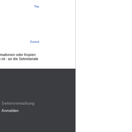
Top
Zurück
ormationen oder Kopien
st - an die Sekretariate
Seitenverwaltung
Anmelden