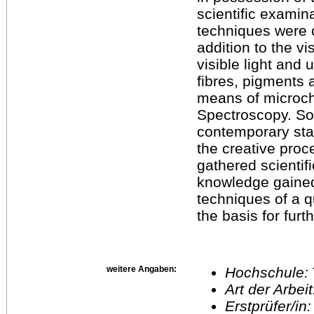
scientific examin
techniques were 
addition to the v
visible light and 
fibres, pigments 
means of microch
Spectroscopy. Som
contemporary sta
the creative proc
gathered scientifi
knowledge gained 
techniques of a 
the basis for furt
weitere Angaben:
Hochschule:
Art der Arbei
Erstprüfer/in