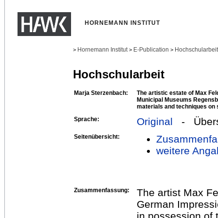
HORNEMANN INSTITUT
Hornemann Institut
E-Publication
Hochschularbei
>
>
>
Hochschularbeit
Marja Sterzenbach:
The artistic estate of Max Fe
Municipal Museums Regensbur
materials and techniques on 
Sprache:
Original
- Übers
Seitenübersicht:
Zusammenfa
weitere Anga
Zusammenfassung:
The artist Max Fe
German Impression
in possession of