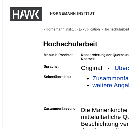
HORNEMANN INSTITUT
Hornemann Institut
E-Publication
Hochschularbei
>
>
>
Hochschularbeit
Manuela Prechtel:
Konservierung der Querhausp
Rostock
Sprache:
Original -
Über
Seitenübersicht:
Zusammenfa
weitere Anga
Zusammenfassung:
Die Marienkirche 
mittelalterliche 
Beschichtung ver