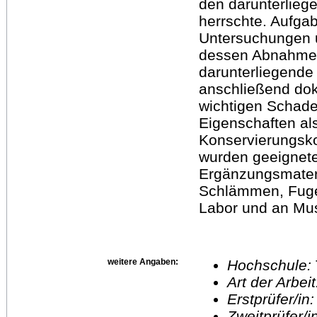
den darunterlie
herrschte. Aufgab
Untersuchungen 
dessen Abnahme
darunterliegende
anschließend dok
wichtigen Schade
Eigenschaften al
Konservierungsko
wurden geeignet
Ergänzungsmateri
Schlämmen, Fugen
Labor und an Mus
weitere Angaben:
Hochschule:
Art der Arbei
Erstprüfer/in
Zweitprüfer/