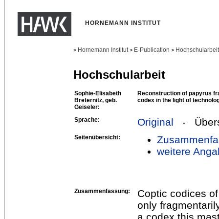
HORNEMANN INSTITUT
Hornemann Institut
E-Publication
Hochschularbei
>
>
>
Hochschularbeit
Sophie-Elisabeth
Reconstruction of papyrus fr
Breternitz, geb.
codex in the light of technol
Geiseler:
Sprache:
Original
- Übers
Seitenübersicht:
Zusammenfa
weitere Anga
Zusammenfassung:
Coptic codices of
only fragmentaril
a codex this mast