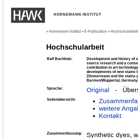
HORNEMANN INSTITUT
Hornemann Institut
E-Publication
Hochschularbei
>
>
>
Hochschularbeit
Ralf Buchholz:
Development and history of s
source research and a conser
contribution to art-technolog
developments of new stains 
Zimmermann and the stains p
Barmen/Wuppertal, Germany
Sprache:
Original
- Übers
Seitenübersicht:
Zusammenfa
weitere Anga
Kontakt
Zusammenfassung:
Synthetic dyes, 