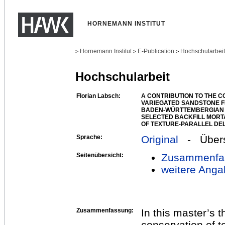
HORNEMANN INSTITUT
Hornemann Institut
E-Publication
Hochschularbei
>
>
>
Hochschularbeit
Florian Labsch:
A CONTRIBUTION TO THE 
VARIEGATED SANDSTONE F
BADEN-WÜRTTEMBERGIAN M
SELECTED BACKFILL MORT
OF TEXTURE-PARALLEL DE
Sprache:
Original
- Übers
Seitenübersicht:
Zusammenfa
weitere Anga
Zusammenfassung:
In this master’s t
conservation of t