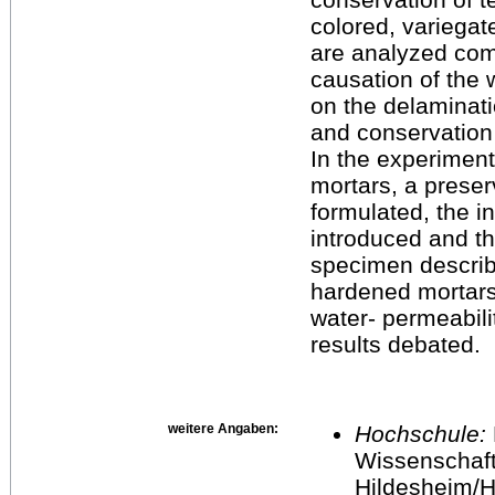
colored, variegat
are analyzed com
causation of the 
on the delaminat
and conservation
In the experimenta
mortars, a preser
formulated, the i
introduced and t
specimen describe
hardened mortars 
water- permeabil
results debated.
weitere Angaben:
Hochschule:
Wissenschaft
Hildesheim/H