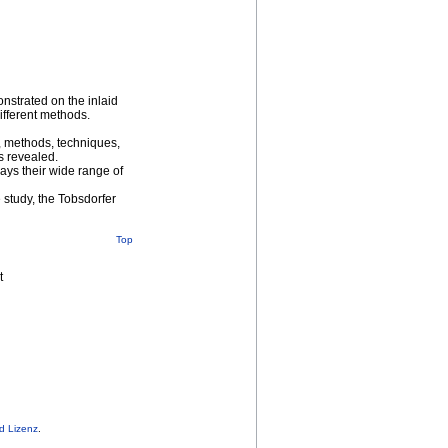
nstrated on the inlaid
different methods.
s, methods, techniques,
s revealed.
ays their wide range of
 study, the Tobsdorfer
Top
t
d Lizenz
.