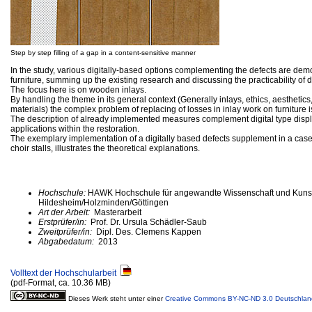
Step by step filling of a gap in a content-sensitive manner
In the study, various digitally-based options complementing the defects are demo
furniture, summing up the existing research and discussing the practicability of 
The focus here is on wooden inlays.
By handling the theme in its general context (Generally inlays, ethics, aesthetic
materials) the complex problem of replacing of losses in inlay work on furniture i
The description of already implemented measures complement digital type displ
applications within the restoration.
The exemplary implementation of a digitally based defects supplement in a case
choir stalls, illustrates the theoretical explanations.
Hochschule:
HAWK Hochschule für angewandte Wissenschaft und Kuns
Hildesheim/Holzminden/Göttingen
Art der Arbeit:
Masterarbeit
Erstprüfer/in:
Prof. Dr. Ursula Schädler-Saub
Zweitprüfer/in:
Dipl. Des. Clemens Kappen
Abgabedatum:
2013
Volltext der Hochschularbeit
(pdf-Format, ca. 10.36 MB)
Dieses Werk steht unter einer
Creative Commons BY-NC-ND 3.0 Deutschlan