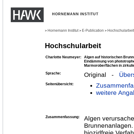
HORNEMANN INSTITUT
Hornemann Institut
E-Publication
Hochschularbei
>
>
>
Hochschularbeit
Charlotte Neumeyer:
Algen auf historischen Brun
Eindämmung von phototroph
Marmoroberflächen in zirku
Sprache:
Original -
Über
Seitenübersicht:
Zusammenfa
weitere Anga
Zusammenfassung:
Algen verursache
Brunnenanlagen.
biozidfreie Verf