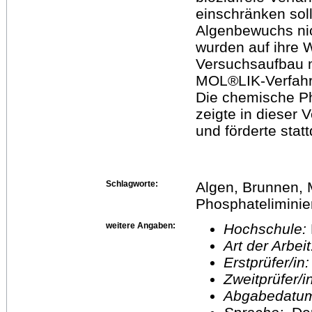
einschränken sol
Algenbewuchs nic
wurden auf ihre 
Versuchsaufbau m
MOL®LIK-Verfahr
Die chemische P
zeigte in dieser
und förderte sta
Schlagworte:
Algen, Brunnen,
Phosphateliminier
weitere Angaben:
Hochschule:
Art der Arbei
Erstprüfer/in
Zweitprüfer/
Abgabedatu