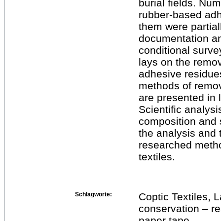
burial fields. Nu
rubber-based adh
them were partial
documentation an
conditional surve
lays on the remov
adhesive residues
methods of remov
are presented in l
Scientific analysi
composition and s
the analysis and 
researched metho
textiles.
Schlagworte:
Coptic Textiles, L
conservation – re
paper tape