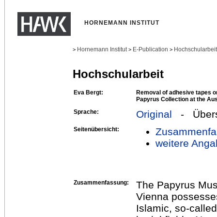
HORNEMANN INSTITUT
Hornemann Institut
E-Publication
Hochschularbei
>
>
>
Hochschularbeit
Eva Bergt:
Removal of adhesive tapes on
Papyrus Collection at the Aus
Sprache:
Original
- Übers
Seitenübersicht:
Zusammenfa
weitere Anga
Zusammenfassung:
The Papyrus Muse
Vienna possesses 
Islamic, so-calle