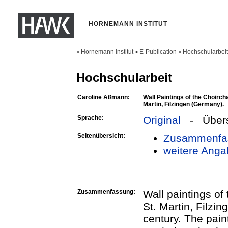
HORNEMANN INSTITUT
Hornemann Institut
E-Publication
Hochschularbei
>
>
>
Hochschularbeit
Caroline Aßmann:
Wall Paintings of the Choirc
Martin, Filzingen (Germany).
Sprache:
Original
- Übers
Seitenübersicht:
Zusammenfa
weitere Anga
Zusammenfassung:
Wall paintings o
St. Martin, Filzi
century. The pain