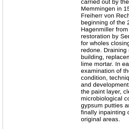
carried out by th
Memmingen in 159
Freiherr von Rech
beginning of the 2
Hagenmiller from
restoration by S
for wholes closin
redone. Draining 
building, replace
lime mortar. In e
examination of th
condition, techni
and development 
the paint layer, c
microbiological co
gypsum putties an
finally inpainting
original areas.