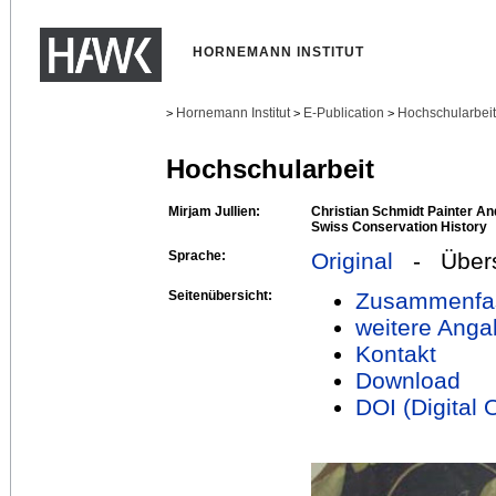
HORNEMANN INSTITUT
Hornemann Institut
E-Publication
Hochschularbei
>
>
>
Hochschularbeit
Mirjam Jullien:
Christian Schmidt Painter An
Swiss Conservation History
Sprache:
Original
- Übers
Seitenübersicht:
Zusammenfa
weitere Anga
Kontakt
Download
DOI (Digital O