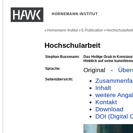
HORNEMANN INSTITUT
Hornemann Institut
E-Publication
Hochschularbei
>
>
>
Hochschularbeit
Stephan Bussmann:
Das Heilige Grab in Konstan
Hinblick auf seine kunsthist
Sprache:
Original -
Über
Seitenübersicht:
Zusammenfa
Inhalt
weitere Anga
Kontakt
Download
DOI (Digital O