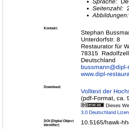
Sprache:
De
Seitenzahl:
2
Abbildungen
Kontakt:
Stephan Bussma
Unterdorfstr. 8
Restaurator für 
78315 Radolfzell
Deutschland
bussmann@
dipl-
www.dipl-restaura
Download:
Volltext der Hoch
(pdf-Format, ca. 
Dieses Wer
3.0 Deutschland Lize
DOI (Digital Object
10.5165/hawk-hhg
Identifier)