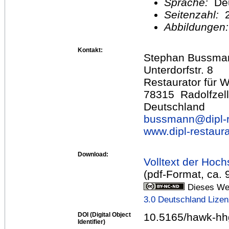
Sprache:
De
Seitenzahl:
2
Abbildungen
Kontakt:
Stephan Bussma
Unterdorfstr. 8
Restaurator für 
78315 Radolfzell
Deutschland
bussmann@
dipl-
www.dipl-restaura
Download:
Volltext der Hoch
(pdf-Format, ca. 
Dieses Wer
3.0 Deutschland Lize
DOI (Digital Object
10.5165/hawk-hhg
Identifier)