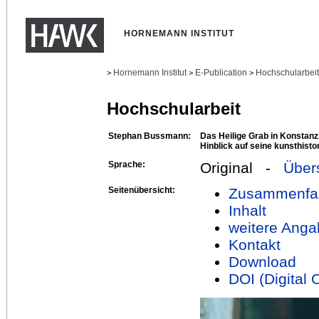
HORNEMANN INSTITUT
Hornemann Institut
E-Publication
Hochschularbei
>
>
>
Hochschularbeit
Stephan Bussmann:
Das Heilige Grab in Konstan
Hinblick auf seine kunsthist
Sprache:
Original -
Über
Seitenübersicht:
Zusammenfa
Inhalt
weitere Anga
Kontakt
Download
DOI (Digital O