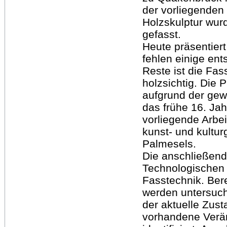
der vorliegenden
Holzskulptur wurd
gefasst.
Heute präsentiert
fehlen einige ent
Reste ist die Fas
holzsichtig. Die 
aufgrund der ge
das frühe 16. Ja
vorliegende Arbei
kunst- und kultu
Palmesels.
Die anschließend
Technologischen 
Fasstechnik. Ber
werden untersucht
der aktuelle Zus
vorhandene Verä