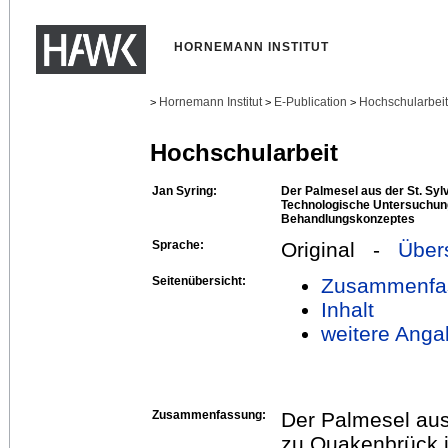
HORNEMANN INSTITUT
Hornemann Institut
E-Publication
Hochschularbei
>
>
>
Hochschularbeit
Jan Syring:
Der Palmesel aus der St. Syl
Technologische Untersuchung
Behandlungskonzeptes
Sprache:
Original -
Über
Seitenübersicht:
Zusammenfa
Inhalt
weitere Anga
Zusammenfassung:
Der Palmesel aus
zu Quakenbrück 