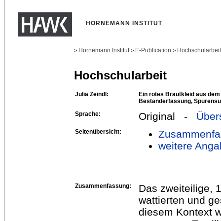
HORNEMANN INSTITUT
Hornemann Institut
E-Publication
Hochschularbei
>
>
>
Hochschularbeit
Julia Zeindl:
Ein rotes Brautkleid aus d
Bestanderfassung, Spurensu
Sprache:
Original -
Über
Seitenübersicht:
Zusammenfa
weitere Anga
Zusammenfassung:
Das zweiteilige, 
wattierten und ge
diesem Kontext w