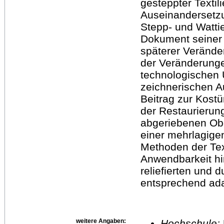
gesteppter Textil
Auseinandersetzu
Stepp- und Watti
Dokument seiner 
späterer Verände
der Veränderunge
technologischen 
zeichnerischen A
Beitrag zur Kost
der Restaurierung
abgeriebenen Obe
einer mehrlagigen
Methoden der Text
Anwendbarkeit hi
reliefierten und 
entsprechend ada
weitere Angaben:
Hochschule: