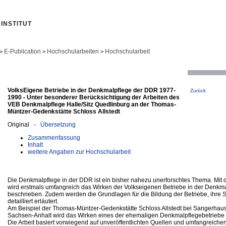
INSTITUT
E-Publication
Hochschularbeiten
Hochschularbeit
>
>
>
VolksEigene Betriebe in der Denkmalpflege der DDR 1977-
Zurück
1990 - Unter besonderer Berücksichtigung der Arbeiten des
VEB Denkmalpflege Halle/Sitz Quedlinburg an der Thomas-
Müntzer-Gedenkstätte Schloss Allstedt
Original -
Übersetzung
Zusammenfassung
Inhalt
weitere Angaben zur Hochschularbeit
Die Denkmalpflege in der DDR ist ein bisher nahezu unerforschtes Thema. Mit d
wird erstmals umfangreich das Wirken der Volkseigenen Betriebe in der Denkm
beschrieben. Zudem werden die Grundlagen für die Bildung der Betriebe, ihre S
detailliert erläutert.
Am Beispiel der Thomas-Müntzer-Gedenkstätte Schloss Allstedt bei Sangerhau
Sachsen-Anhalt wird das Wirken eines der ehemaligen Denkmalpflegebetriebe v
Die Arbeit basiert vorwiegend auf unveröffentlichten Quellen und umfangreich