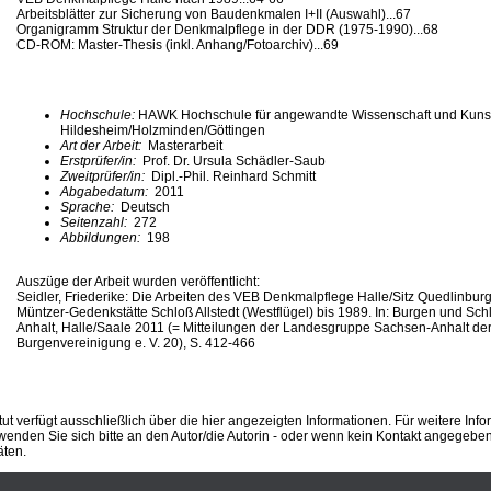
Arbeitsblätter zur Sicherung von Baudenkmalen I+II (Auswahl)...67
Organigramm Struktur der Denkmalpflege in der DDR (1975-1990)...68
CD-ROM: Master-Thesis (inkl. Anhang/Fotoarchiv)...69
Hochschule:
HAWK Hochschule für angewandte Wissenschaft und Kuns
Hildesheim/Holzminden/Göttingen
Art der Arbeit:
Masterarbeit
Erstprüfer/in:
Prof. Dr. Ursula Schädler-Saub
Zweitprüfer/in:
Dipl.-Phil. Reinhard Schmitt
Abgabedatum:
2011
Sprache:
Deutsch
Seitenzahl:
272
Abbildungen:
198
Auszüge der Arbeit wurden veröffentlicht:
Seidler, Friederike: Die Arbeiten des VEB Denkmalpflege Halle/Sitz Quedlinbu
Müntzer-Gedenkstätte Schloß Allstedt (Westflügel) bis 1989. In: Burgen und Sch
Anhalt, Halle/Saale 2011 (= Mitteilungen der Landesgruppe Sachsen-Anhalt de
Burgenvereinigung e. V. 20), S. 412-466
ut verfügt ausschließlich über die hier angezeigten Informationen. Für weitere Inf
enden Sie sich bitte an den Autor/die Autorin - oder wenn kein Kontakt angegeben i
äten.