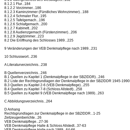
8.1.2.1 Flur...184
8.1.2.2 Vorzimmer...186
8.1.2.3 Kaminzimmer (Fürstliches Wohnzimmer)...188
8.1.2.4 Schmaler Flur...195
8.1.2.5 Tafelgemach...196
8.1.2.6 Schlafgemach...200
8.1.2.7 Kabinett...202
8.1.2.8 Audienzgemach (Fürstenzimmer)...206
8.1.2.9 Jagdzimmer...223
8.2 Die Eröffnung des Schlosses 1989...225
9 Veränderungen der VEB Denkmalpflege nach 1989...231
10 Schlusswort...236
A Literaturverzeichnis...238
B Quellenverzeichnis...246
B.1 Quellen zu Kapitel 1 (Denkmalpflege in der SBZ/DDR)...246
B.2 Liste der Rechtsgrundlagen der Denkmalpflege in der SBZ/DDR 1945-1990.
B.3 Quellen zu Kapitel 2-6 (VEB Denkmalpflege)...255
B.4 Quellen zu Kapitel 7-8 (Schloss Allstedt)...258
B.5 Quellen zu Kapitel 9 (VEB Denkmalpflege nach 1989)...263
C Abbildungsverzeichnis...264
D Anhang
Rechtsgrundlagen zur Denkmalpflege in der SBZ/DDR...1-25
Zeitzeugenberichte...26
VEB Denkmalpflege...27-36
VEB Denkmalpflege Halle & Schloss Allstedt...37-63
VEB Denkmalpflege Halle nach 1989...64-66