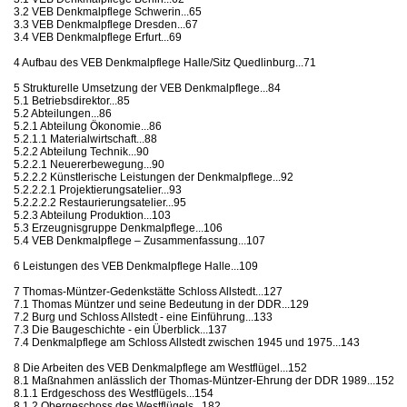
3.2 VEB Denkmalpflege Schwerin...65
3.3 VEB Denkmalpflege Dresden...67
3.4 VEB Denkmalpflege Erfurt...69
4 Aufbau des VEB Denkmalpflege Halle/Sitz Quedlinburg...71
5 Strukturelle Umsetzung der VEB Denkmalpflege...84
5.1 Betriebsdirektor...85
5.2 Abteilungen...86
5.2.1 Abteilung Ökonomie...86
5.2.1.1 Materialwirtschaft...88
5.2.2 Abteilung Technik...90
5.2.2.1 Neuererbewegung...90
5.2.2.2 Künstlerische Leistungen der Denkmalpflege...92
5.2.2.2.1 Projektierungsatelier...93
5.2.2.2.2 Restaurierungsatelier...95
5.2.3 Abteilung Produktion...103
5.3 Erzeugnisgruppe Denkmalpflege...106
5.4 VEB Denkmalpflege – Zusammenfassung...107
6 Leistungen des VEB Denkmalpflege Halle...109
7 Thomas-Müntzer-Gedenkstätte Schloss Allstedt...127
7.1 Thomas Müntzer und seine Bedeutung in der DDR...129
7.2 Burg und Schloss Allstedt - eine Einführung...133
7.3 Die Baugeschichte - ein Überblick...137
7.4 Denkmalpflege am Schloss Allstedt zwischen 1945 und 1975...143
8 Die Arbeiten des VEB Denkmalpflege am Westflügel...152
8.1 Maßnahmen anlässlich der Thomas-Müntzer-Ehrung der DDR 1989...152
8.1.1 Erdgeschoss des Westflügels...154
8.1.2 Obergeschoss des Westflügels...182