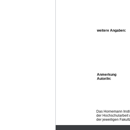
weitere Angaben:
Anmerkung
Autor/in:
Das Hornemann Instit
der Hochschularbeit w
der jeweiligen Fakult