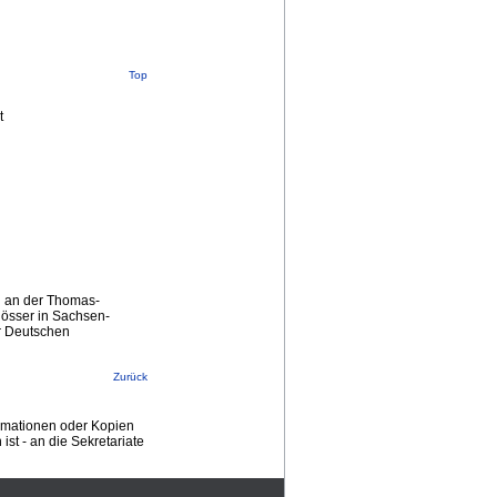
Top
t
rg an der Thomas-
lösser in Sachsen-
r Deutschen
Zurück
ormationen oder Kopien
st - an die Sekretariate