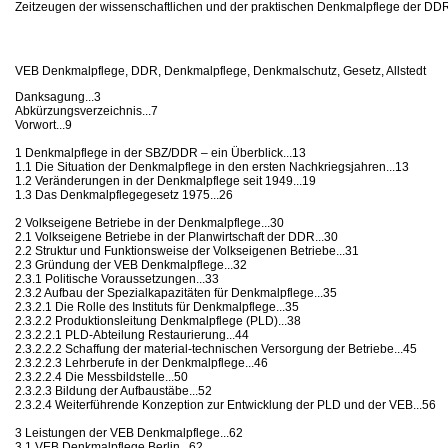
Zeitzeugen der wissenschaftlichen und der praktischen Denkmalpflege der DD
VEB Denkmalpflege, DDR, Denkmalpflege, Denkmalschutz, Gesetz, Allstedt
Danksagung...3
Abkürzungsverzeichnis...7
Vorwort...9
1 Denkmalpflege in der SBZ/DDR – ein Überblick...13
1.1 Die Situation der Denkmalpflege in den ersten Nachkriegsjahren...13
1.2 Veränderungen in der Denkmalpflege seit 1949...19
1.3 Das Denkmalpflegegesetz 1975...26
2 Volkseigene Betriebe in der Denkmalpflege...30
2.1 Volkseigene Betriebe in der Planwirtschaft der DDR...30
2.2 Struktur und Funktionsweise der Volkseigenen Betriebe...31
2.3 Gründung der VEB Denkmalpflege...32
2.3.1 Politische Voraussetzungen...33
2.3.2 Aufbau der Spezialkapazitäten für Denkmalpflege...35
2.3.2.1 Die Rolle des Instituts für Denkmalpflege...35
2.3.2.2 Produktionsleitung Denkmalpflege (PLD)...38
2.3.2.2.1 PLD-Abteilung Restaurierung...44
2.3.2.2.2 Schaffung der material-technischen Versorgung der Betriebe...45
2.3.2.2.3 Lehrberufe in der Denkmalpflege...46
2.3.2.2.4 Die Messbildstelle...50
2.3.2.3 Bildung der Aufbaustäbe...52
2.3.2.4 Weiterführende Konzeption zur Entwicklung der PLD und der VEB...56
3 Leistungen der VEB Denkmalpflege...62
3.1 VEB Denkmalpflege Berlin...62