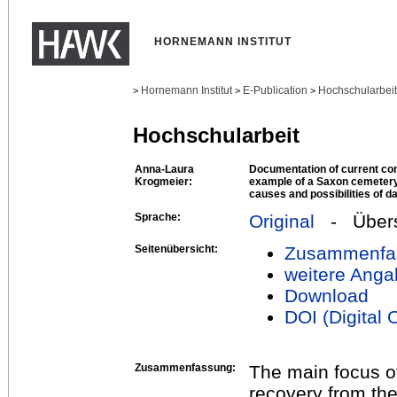
HORNEMANN INSTITUT
Hornemann Institut
E-Publication
Hochschularbei
>
>
>
Hochschularbeit
Anna-Laura
Documentation of current con
Krogmeier:
example of a Saxon cemeter
causes and possibilities of d
Sprache:
Original
- Übers
Seitenübersicht:
Zusammenfa
weitere Anga
Download
DOI (Digital O
Zusammenfassung:
The main focus of
recovery from th