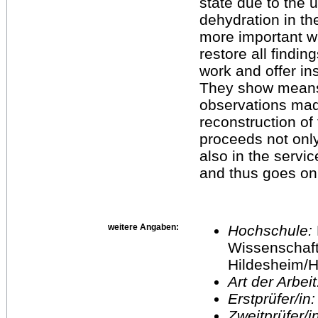
state due to the 
dehydration in th
more important w
restore all findi
work and offer ins
They show means 
observations made
reconstruction of
proceeds not only 
also in the servi
and thus goes on 
weitere Angaben:
Hochschule:
Wissenschaft
Hildesheim/H
Art der Arbei
Erstprüfer/in
Zweitprüfer/